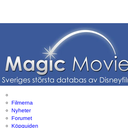
Filmerna
Nyheter
Forumet
Köpguiden