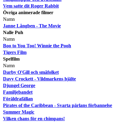
Vem satte dit Roger Rabbit
Övriga animerade filmer
Namn
Janne Långben - The Movie
Nalle Puh
Namn
Boo to You Too! Winnie the Pooh
Tigers Film
Spelfilm
Namn
Darby O'Gill och småfolket
Davy Crockett - Vildmarkens hjälte
Djungel George
Familjebandet
Föräldrafällan
Pirates of the Caribbean - Svarta pärlans förbannelse
Summer Magic
Vilken chans för en chimpans!