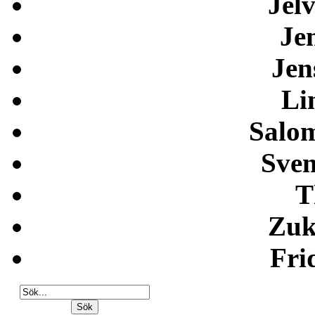
Jelv
Je
Jen
Li
Salo
Sven
T
Zuk
Fri