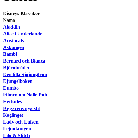
Disneys Klassiker
Namn
Aladdin
Alice i Underlandet
Aristocats
Askungen
Bambi
Bernard och Bianca
Björnbröder
Den lilla Sjöjungfrun
Djungelboken
Dumbo
Filmen om Nalle Puh
Herkules
Kejsarens nya stil
Kogänget
Lady och Lufsen
Lejonkungen
Lilo & Stitch