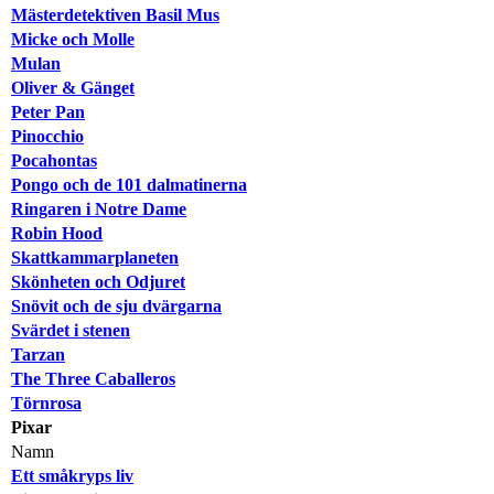
Mästerdetektiven Basil Mus
Micke och Molle
Mulan
Oliver & Gänget
Peter Pan
Pinocchio
Pocahontas
Pongo och de 101 dalmatinerna
Ringaren i Notre Dame
Robin Hood
Skattkammarplaneten
Skönheten och Odjuret
Snövit och de sju dvärgarna
Svärdet i stenen
Tarzan
The Three Caballeros
Törnrosa
Pixar
Namn
Ett småkryps liv