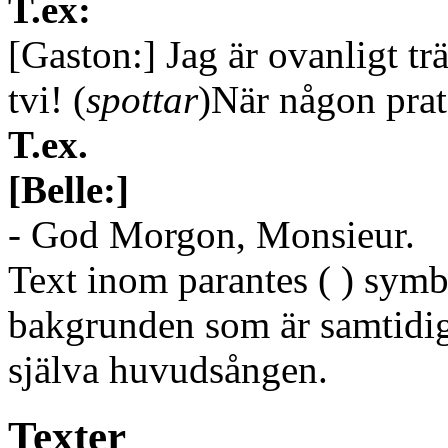
T.ex:
[Gaston:]
Jag är ovanligt trä
tvi!
(
spottar
)
När någon prata
T.ex.
[Belle:]
- God Morgon, Monsieur.
Text inom parantes ( ) symbo
bakgrunden som är samtidig
själva huvudsången.
Texter