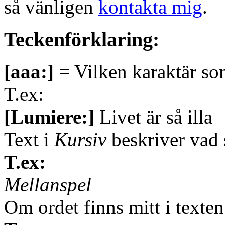
så vänligen
kontakta mig
.
Teckenförklaring:
[aaa:]
= Vilken karaktär so
T.ex:
[Lumiere:]
Livet är så illa
Text i
Kursiv
beskriver vad
T.ex:
Mellanspel
Om ordet finns mitt i texte