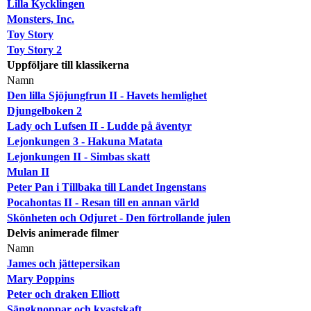
Lilla Kycklingen
Monsters, Inc.
Toy Story
Toy Story 2
Uppföljare till klassikerna
Namn
Den lilla Sjöjungfrun II - Havets hemlighet
Djungelboken 2
Lady och Lufsen II - Ludde på äventyr
Lejonkungen 3 - Hakuna Matata
Lejonkungen II - Simbas skatt
Mulan II
Peter Pan i Tillbaka till Landet Ingenstans
Pocahontas II - Resan till en annan värld
Skönheten och Odjuret - Den förtrollande julen
Delvis animerade filmer
Namn
James och jättepersikan
Mary Poppins
Peter och draken Elliott
Sängknoppar och kvastskaft